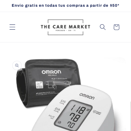
Ir
Envío gratis en todas tus compras a partir de $50*
directamente
al contenido
Carrito
Ir
directamente
a la
información
del producto