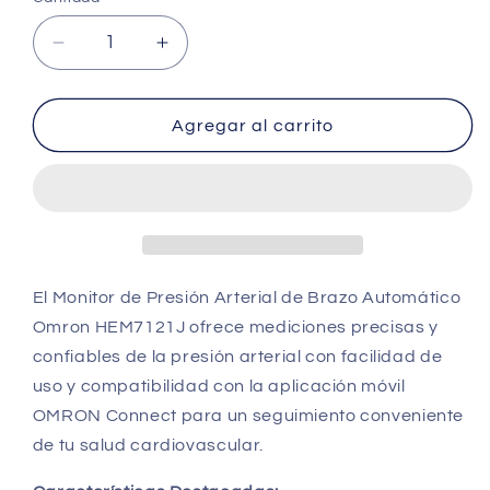
Cantidad
Reducir
Aumentar
cantidad
cantidad
para
para
Tensiómetro
Tensiómetro
Agregar al carrito
de
de
Brazo
Brazo
HEM7121J
HEM7121J
-
-
Omron
Omron
El Monitor de Presión Arterial de Brazo Automático
Omron HEM7121J ofrece mediciones precisas y
confiables de la presión arterial con facilidad de
uso y compatibilidad con la aplicación móvil
OMRON Connect para un seguimiento conveniente
de tu salud cardiovascular.