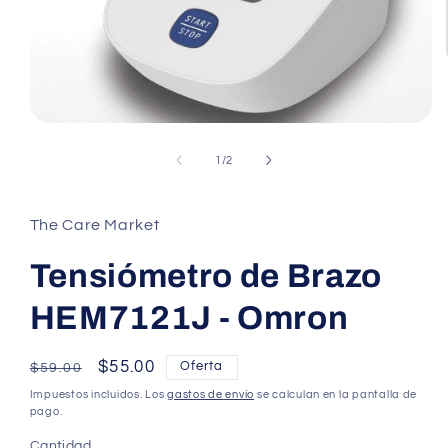
Abrir
elemento
multimedia
de
1
/
2
1
en
una
ventana
The Care Market
modal
Tensiómetro de Brazo
HEM7121J - Omron
Precio
Precio
$55.00
Oferta
$59.00
habitual
de
Impuestos incluidos. Los
gastos de envío
se calculan en la pantalla de
oferta
pago.
Cantidad