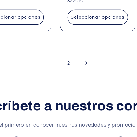
Precio
$22.50
al
habitual
ccionar opciones
Seleccionar opciones
1
2
ríbete a nuestros co
el primero en conocer nuestras novedades y promocio