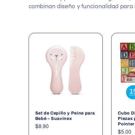
combinan diseño y funcionalidad para 
c
c
i
ó
n
:
Set de Cepillo y Peine para
Cubo Di
Bebé – Suavinex
Piezas 
Pointer
Precio
$8.90
Precio
$5.00
habitual