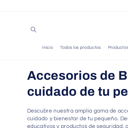
Ir
directamente
al contenido
Inicio
Todos los productos
Producto
C
Accesorios de B
o
cuidado de tu p
l
Descubre nuestra amplia gama de acces
cuidado y bienestar de tu pequeño. De
e
educativos y productos de seguridad, o