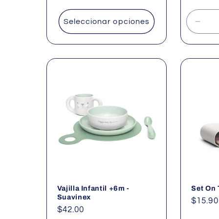
habitu
Seleccionar opciones
Redu
cant
para
Defau
Title
Vajilla Infantil +6m -
Set On 
Suavinex
Precio
$15.90
Precio
$42.00
habitu