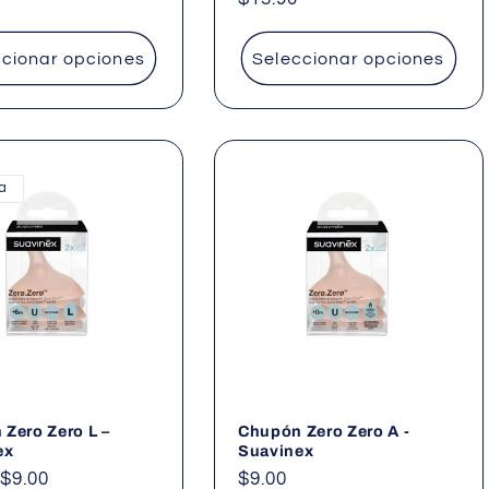
habitual
ccionar opciones
Seleccionar opciones
ta
Zero Zero L –
Chupón Zero Zero A -
ex
Suavinex
Precio
$9.00
Precio
$9.00