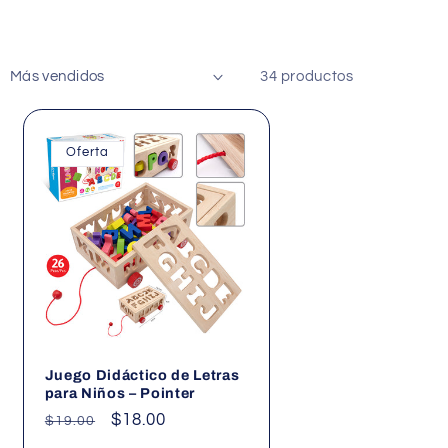
34 productos
Oferta
Juego Didáctico de Letras
para Niños – Pointer
Precio
Precio
$18.00
$19.00
habitual
de