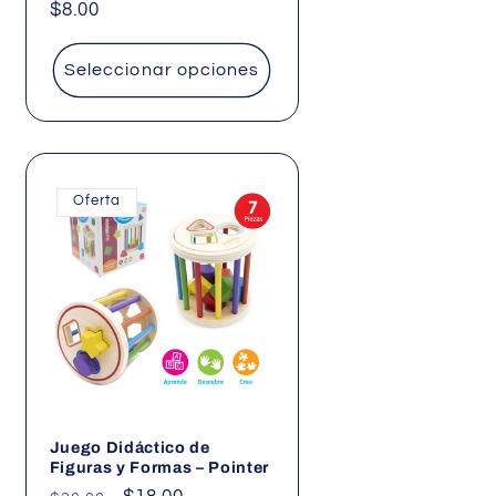
Precio
$8.00
habitual
Seleccionar opciones
entar
idad
ult
Oferta
Juego Didáctico de
Figuras y Formas – Pointer