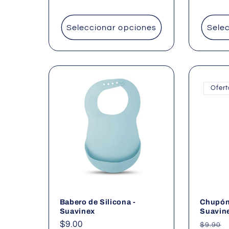
habitual
Seleccionar opciones
Sele
Ofer
Babero de Silicona -
Chupón 
Suavinex
Suavin
Precio
$9.00
Precio
$9.90