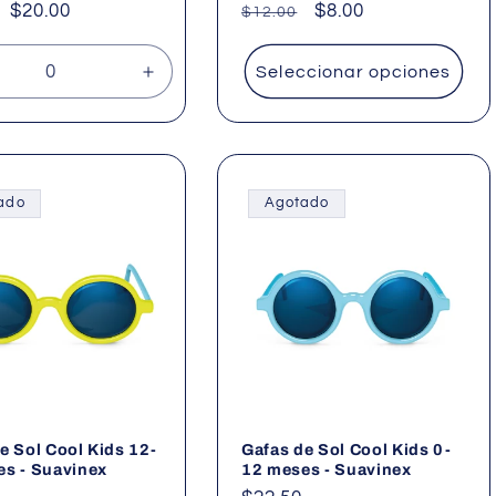
Precio
$20.00
Precio
Precio
$8.00
$12.00
al
de
habitual
de
oferta
oferta
Seleccionar opciones
cir
Aumentar
idad
cantidad
para
lt
Default
Title
ado
Agotado
e Sol Cool Kids 12-
Gafas de Sol Cool Kids 0-
s - Suavinex
12 meses - Suavinex