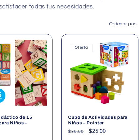
satisfacer todas tus necesidades.
Ordenar por:
Oferta
dáctico de 15
Cubo de Actividades para
para Niños –
Niños – Pointer
Precio
Precio
$25.00
$30.00
habitual
de