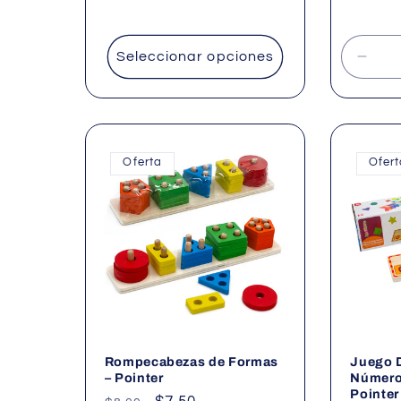
habitual
habitu
Seleccionar opciones
Redu
cant
para
Defau
Title
Oferta
Ofer
Rompecabezas de Formas
Juego D
– Pointer
Números
Pointer