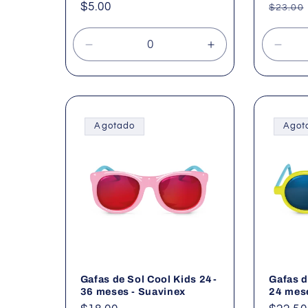
Precio
$5.00
Precio
$23.00
habitual
habitu
Reducir
Aumentar
Redu
cantidad
cantidad
cant
para
para
para
Default
Default
Defau
Title
Title
Title
Agotado
Agot
Gafas de Sol Cool Kids 24-
Gafas d
36 meses - Suavinex
24 mese