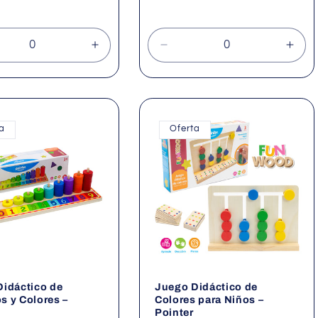
al
de
habitual
oferta
cir
Aumentar
Reducir
Aum
idad
cantidad
cantidad
cant
para
para
para
lt
Default
Default
Defa
Title
Title
Title
ta
Oferta
idáctico de
Juego Didáctico de
 y Colores –
Colores para Niños –
Pointer