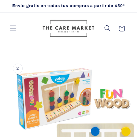
Ir
Envío gratis en todas tus compras a partir de $50*
directamente
al contenido
Carrito
Ir
directamente
a la
información
del producto