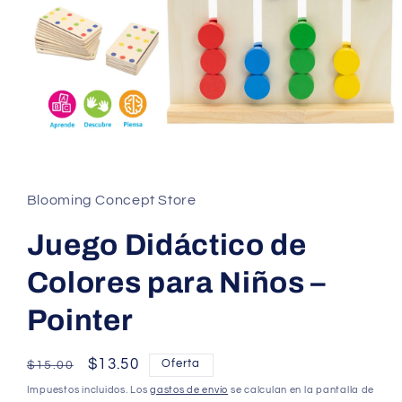
Abrir
elemento
multimedia
1
Blooming Concept Store
en
una
ventana
Juego Didáctico de
modal
Colores para Niños –
Pointer
Precio
Precio
$13.50
Oferta
$15.00
habitual
de
Impuestos incluidos. Los
gastos de envío
se calculan en la pantalla de