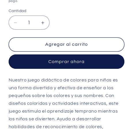
oferta
pago.
Cantidad
Cantidad
Reducir
Aumentar
cantidad
cantidad
para
para
Juego
Juego
Agregar al carrito
Didáctico
Didáctico
de
de
Comprar ahora
Colores
Colores
para
para
Niños
Niños
Nuestro juego didáctico de colores para niños es
–
–
una forma divertida y efectiva de enseñar a los
Pointer
Pointer
pequeños sobre los colores y sus nombres. Con
diseños coloridos y actividades interactivas, este
juego estimula el aprendizaje temprano mientras
los niños se divierten. Ayuda a desarrollar
habilidades de reconocimiento de colores,