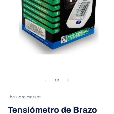
Abrir
elemento
multimedia
1
en
una
ventana
de
1
/
4
modal
The Care Market
Tensiómetro de Brazo