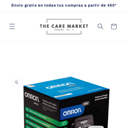
Ir
Envío gratis en todas tus compras a partir de $50*
directamente
al contenido
Carrito
Ir
directamente
a la
información
del producto