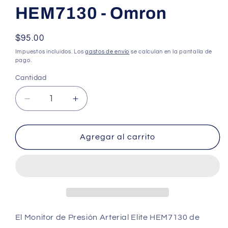
HEM7130 - Omron
Precio
$95.00
habitual
Impuestos incluidos. Los
gastos de envío
se calculan en la pantalla de
pago.
Cantidad
Cantidad
Reducir
Aumentar
cantidad
cantidad
para
para
Tensiómetro
Tensiómetro
Agregar al carrito
de
de
Brazo
Brazo
HEM7130
HEM7130
-
-
Omron
Omron
El Monitor de Presión Arterial Elite HEM7130 de