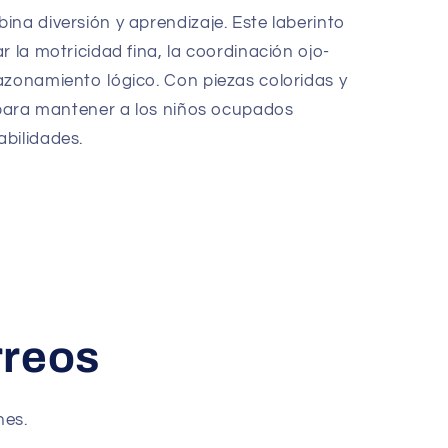
ina diversión y aprendizaje. Este laberinto
o
r la motricidad fina, la coordinación ojo-
azonamiento lógico. Con piezas coloridas y
l para mantener a los niños ocupados
bilidades.
rreos
nes.