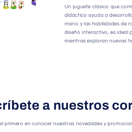
y
y
Un juguete clásico que comb
razonamiento
razonamient
-
-
didáctico ayuda a desarrolla
Genial
Genial
mano y las habilidades de r
diseño interactivo, es idea
mientras exploran nuevas ha
ríbete a nuestros co
el primero en conocer nuestras novedades y promocio