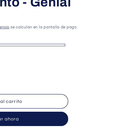
to - Genial
envío
se calculan en la pantalla de pago.
al carrito
r ahora