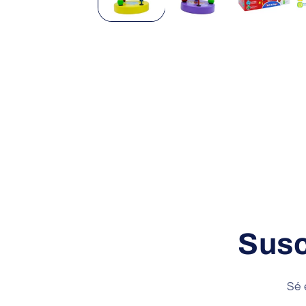
ventana
modal
Susc
Sé 