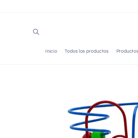
Ir
directamente
al contenido
Inicio
Todos los productos
Producto
Ir
directamente
a la
información
del producto