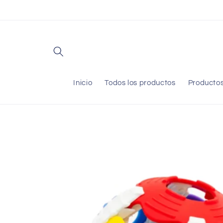
Ir
directamente
al contenido
Inicio
Todos los productos
Producto
Ir
directamente
a la
información
del producto