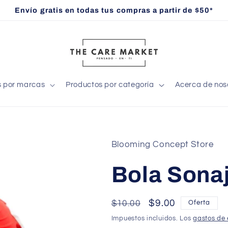
Envío gratis en todas tus compras a partir de $50*
s por marcas
Productos por categoría
Acerca de nos
Blooming Concept Store
Bola Sonaj
Precio
Precio
$9.00
$10.00
Oferta
habitual
de
Impuestos incluidos. Los
gastos de 