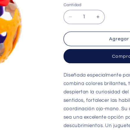
oferta
Cantidad
Cantidad
Reducir
Aumentar
cantidad
cantidad
para
para
Bola
Bola
Agregar 
Sonajero
Sonajero
–
–
Compra
Genial
Genial
Diseñada especialmente pa
combina colores brillantes,
despiertan la curiosidad del
sentidos, fortalecer las habi
coordinación ojo-mano. Su d
sea una excelente opción p
descubrimientos. Un juguet