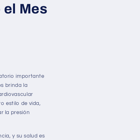
 el Mes
atorio importante
s brinda la
ardiovascular
 estilo de vida,
r la presión
cia, y su salud es