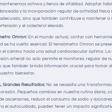
antenernos activos y llenos de vitalidad. Adoptar hábi
anceada y la incorporación regular de actividad física
adecuado, sino que también contribuye a mantener a r
rtensión y el colesterol elevado.
ómetro Omron:
En el mundo actual, contar con herramie
lud se ha vuelto esencial. El tensiómetro Omron se pre
en el camino hacia una salud cardiovascular óptima. La
sión arterial no solo permite el monitoreo regular de 
no que también brinda información crucial para tomar d
uestro bienestar.
 Grandes Resultados:
No se necesita una transformac
corazón. Pequeños cambios en nuestra rutina diaria, c
 de ascensores, reducir el consumo de sodio y azúcares
ra el autocuidado, pueden tener un impacto significativ