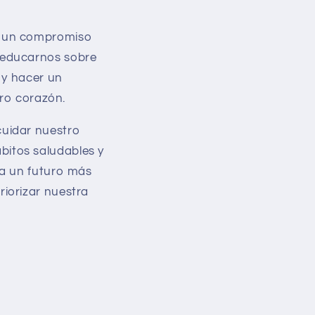
r un compromiso
 educarnos sobre
 y hacer un
tro corazón.
cuidar nuestro
itos saludables y
ra un futuro más
iorizar nuestra