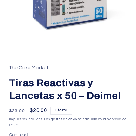
Abrir
elemento
multimedia
1
The Care Market
en
una
ventana
Tiras Reactivas y
modal
Lancetas x 50 – Deimel
Precio
Precio
$20.00
Oferta
$23.00
habitual
de
Impuestos incluidos. Los
gastos de envío
se calculan en la pantalla de
oferta
pago.
Cantidad
Cantidad