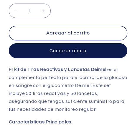
Reducir
Aumentar
cantidad
cantidad
para
para
Tiras
Tiras
Agregar al carrito
Reactivas
Reactivas
y
y
Comprar ahora
Lancetas
Lancetas
x
x
50
50
El
kit de Tiras Reactivas y Lancetas Deimel
es el
–
–
complemento perfecto para el control de la glucosa
Deimel
Deimel
en sangre con el glucómetro Deimel. Este set
incluye 50 tiras reactivas y 50 lancetas,
asegurando que tengas suficiente suministro para
tus necesidades de monitoreo regular.
Características Principales: