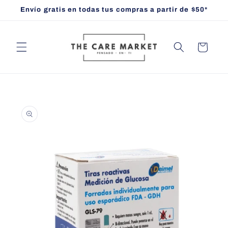
Ir
Envío gratis en todas tus compras a partir de $50*
directamente
al contenido
Carrito
Ir
directamente
a la
información
del producto