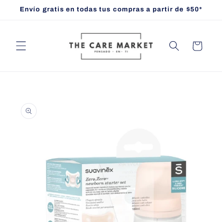
Ir
Envío gratis en todas tus compras a partir de $50*
directamente
al contenido
Carrito
Ir
directamente
a la
información
del producto