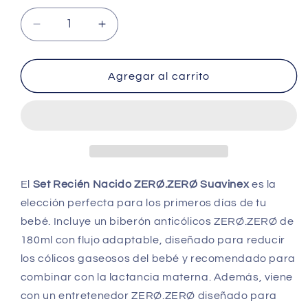
Reducir
Aumentar
cantidad
cantidad
para
para
Set
Set
Agregar al carrito
Recién
Recién
Nacido
Nacido
ZERO.ZERO
ZERO.ZERO
–
–
Suavinex
Suavinex
El
Set Recién Nacido ZERØ.ZERØ Suavinex
es la
elección perfecta para los primeros días de tu
bebé. Incluye un biberón anticólicos ZERØ.ZERØ de
180ml con flujo adaptable, diseñado para reducir
los cólicos gaseosos del bebé y recomendado para
combinar con la lactancia materna. Además, viene
con un entretenedor ZERØ.ZERØ diseñado para