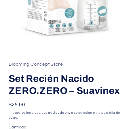
Abrir
elemento
multimedia
1
Blooming Concept Store
en
una
ventana
Set Recién Nacido
modal
ZERO.ZERO – Suavinex
Precio
$25.00
habitual
Impuestos incluidos. Los
gastos de envío
se calculan en la pantalla de
pago.
Cantidad
Cantidad