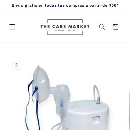
Ir
Envío gratis en todas tus compras a partir de $50*
directamente
al contenido
Carrito
Ir
directamente
a la
información
del producto