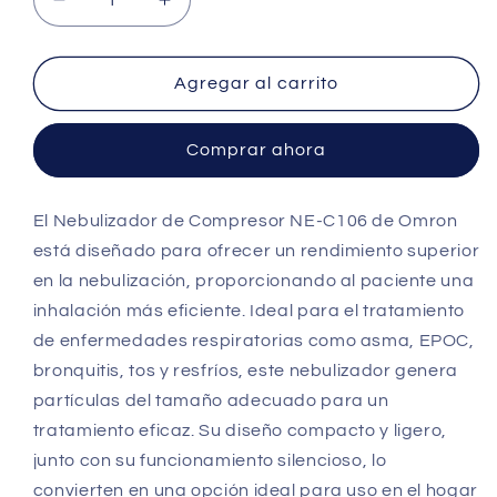
Reducir
Aumentar
cantidad
cantidad
para
para
Nebulizador
Nebulizador
Agregar al carrito
Familiar
Familiar
NEC106
NEC106
Comprar ahora
-
-
Omron
Omron
El Nebulizador de Compresor NE-C106 de Omron
está diseñado para ofrecer un rendimiento superior
en la nebulización, proporcionando al paciente una
inhalación más eficiente. Ideal para el tratamiento
de enfermedades respiratorias como asma, EPOC,
bronquitis, tos y resfríos, este nebulizador genera
partículas del tamaño adecuado para un
tratamiento eficaz. Su diseño compacto y ligero,
junto con su funcionamiento silencioso, lo
convierten en una opción ideal para uso en el hogar