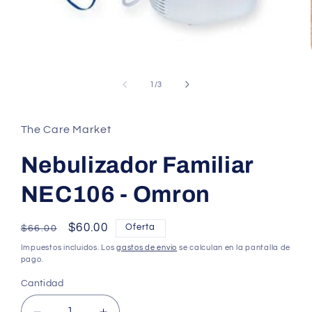
Abrir
elemento
multimedia
de
1
/
3
1
en
una
ventana
The Care Market
modal
Nebulizador Familiar
NEC106 - Omron
Precio
Precio
$60.00
Oferta
$66.00
habitual
de
Impuestos incluidos. Los
gastos de envío
se calculan en la pantalla de
oferta
pago.
Cantidad
Cantidad